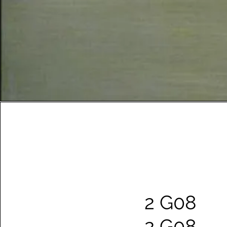
2 G08
2 G08