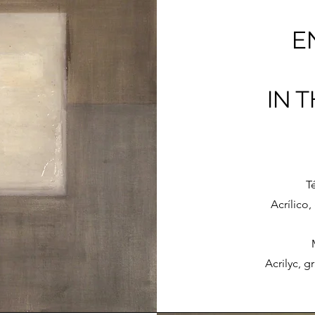
E
IN 
T
Acrílico,
Acrilyc, 