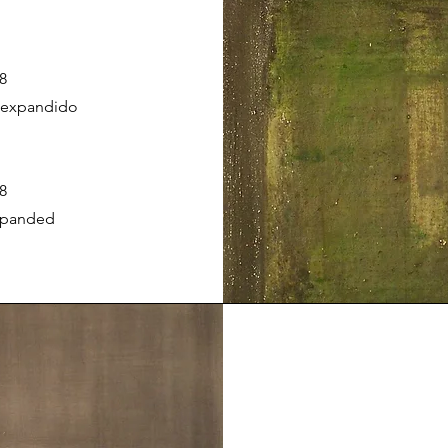
08
o expandido
8
expanded