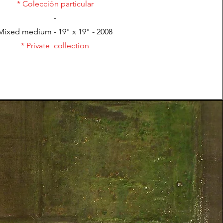
* Colección particular
-
Mixed medium - 19" x 19" - 2008
* Private collection