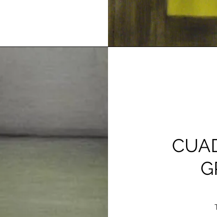
CUA
G