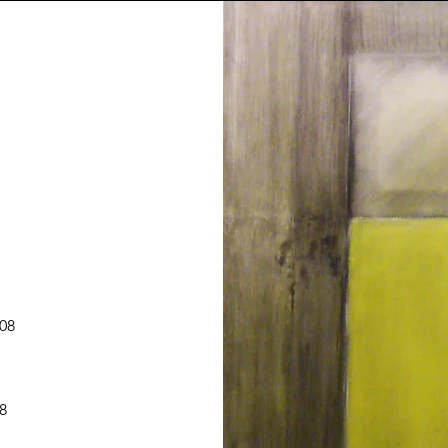
008
8