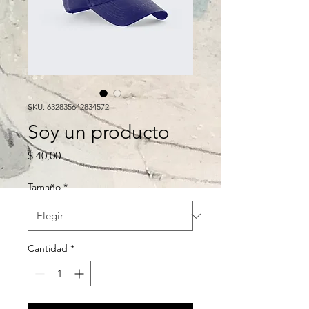
SKU: 632835642834572
Soy un producto
Precio
$ 40,00
Tamaño
*
Cantidad
*