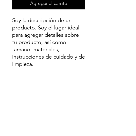
Agregar al carrito
Soy la descripción de un 
producto. Soy el lugar ideal 
para agregar detalles sobre 
tu producto, así como 
tamaño, materiales, 
instrucciones de cuidado y de 
limpieza.
INFORMACIÓN DE
PRODUCTO
Soy la descripción de un producto.
POLÍTICA DE DEVOLUCIÓN Y
Soy el lugar ideal para agregar
REEMBOLSO
detalles sobre tu producto, así como
tamaño, materiales, instrucciones de
Soy una política de devolución y
cuidado y de limpieza. Es también un
INFORMACIÓN DEL ENVÍO
reembolso. Una oportunidad ideal
lugar ideal para destacar por qué