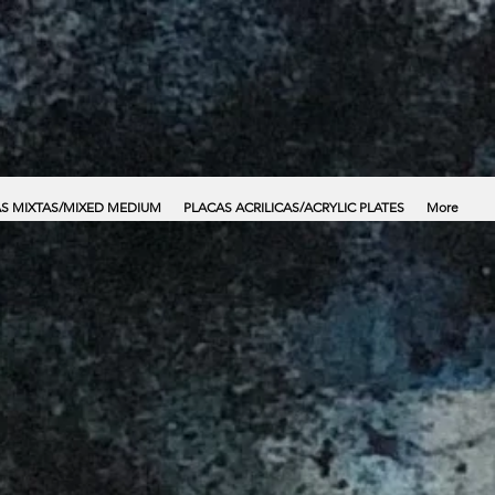
S MIXTAS/MIXED MEDIUM
PLACAS ACRILICAS/ACRYLIC PLATES
More